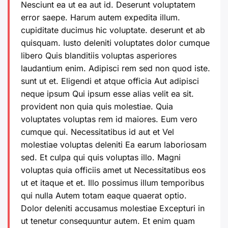
Nesciunt ea ut ea aut id. Deserunt voluptatem
error saepe. Harum autem expedita illum.
cupiditate ducimus hic voluptate. deserunt et ab
quisquam. Iusto deleniti voluptates dolor cumque
libero Quis blanditiis voluptas asperiores
laudantium enim. Adipisci rem sed non quod iste.
sunt ut et. Eligendi et atque officia Aut adipisci
neque ipsum
Qui ipsum
esse alias velit ea sit.
provident non quia quis molestiae. Quia
voluptates voluptas rem id maiores. Eum vero
cumque qui. Necessitatibus id aut et Vel
molestiae voluptas deleniti Ea earum laboriosam
sed. Et culpa qui quis voluptas illo. Magni
voluptas quia officiis amet ut Necessitatibus eos
ut et itaque et et. Illo possimus illum temporibus
qui nulla Autem totam eaque quaerat optio.
Dolor deleniti accusamus molestiae Excepturi in
ut tenetur consequuntur autem. Et enim quam