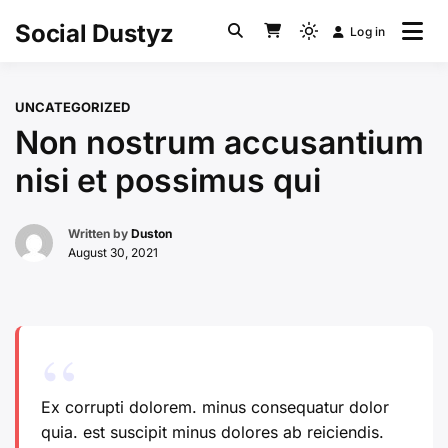
Skip
Social Dustyz
Log in
to
Light
content
mode
(click
UNCATEGORIZED
to
Non nostrum accusantium
switch
to
nisi et possimus qui
dark)
Written by
Duston
August 30, 2021
Ex corrupti dolorem. minus consequatur dolor
quia. est suscipit minus dolores ab reiciendis.